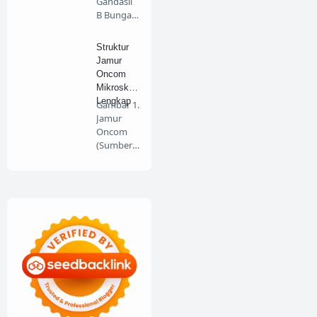
Gandasil
B Bunga
Dan Buah
100gr
Struktur
(Buk…
Jamur
Oncom
Mikroskop
Lengkap
Gambar 1.
Jamur
Oncom
(Sumber :
mudarwa
n.wordpr
es…