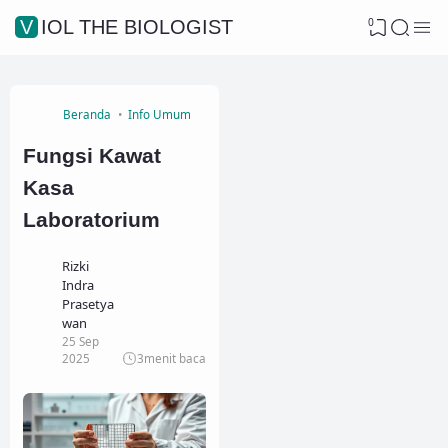
0
VIOL THE BIOLOGIST
Beranda
Info Umum
Fungsi Kawat
Kasa
Laboratorium
Rizki
Indra
Prasetya
wan
25 Sep
2025
3
menit baca