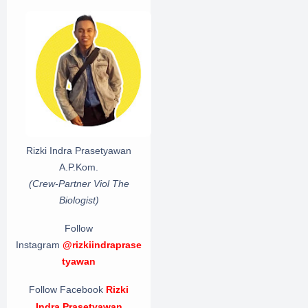
Rizki Indra Prasetyawan
A.P.Kom.
(Crew-Partner Viol The
Biologist)
Follow
Instagram
@rizkiindraprase
tyawan
Follow Facebook
Rizki
Indra Prasetyawan