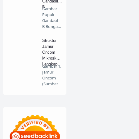
Gandasil
B
Gambar
Pupuk
Gandasil
B Bunga
Dan Buah
100gr
Struktur
(Buk…
Jamur
Oncom
Mikroskop
Lengkap
Gambar 1.
Jamur
Oncom
(Sumber :
mudarwa
n.wordpr
es…