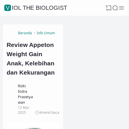
0
VIOL THE BIOLOGIST
Beranda
Info Umum
Review Appeton
Weight Gain
Anak, Kelebihan
dan Kekurangan
Rizki
Indra
Prasetya
wan
12 Mar
2025
4
menit baca