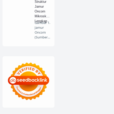
Struktur
(Buk…
Jamur
Oncom
Mikroskop
Lengkap
Gambar 1.
Jamur
Oncom
(Sumber :
mudarwa
n.wordpr
es…