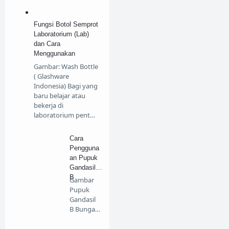
Fungsi Botol Semprot
Laboratorium (Lab)
dan Cara
Menggunakan
Gambar: Wash Bottle
( Glashware
Indonesia) Bagi yang
baru belajar atau
bekerja di
laboratorium pent…
Cara
Pengguna
an Pupuk
Gandasil
B
Gambar
Pupuk
Gandasil
B Bunga
Dan Buah
100gr