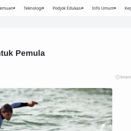
nemuan
Teknologi
Podjok Edukasi
Info Umum
Keg
untuk Pemula
3
meni