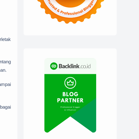
rletak
ntang
nan.
ampai
bagai