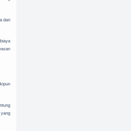
 dari
 biaya
wasan
kipun
antung
, yang