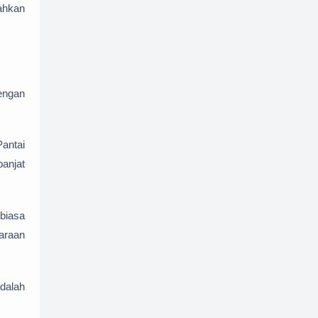
Bahkan
dengan
Pantai
panjat
biasa
araan
adalah