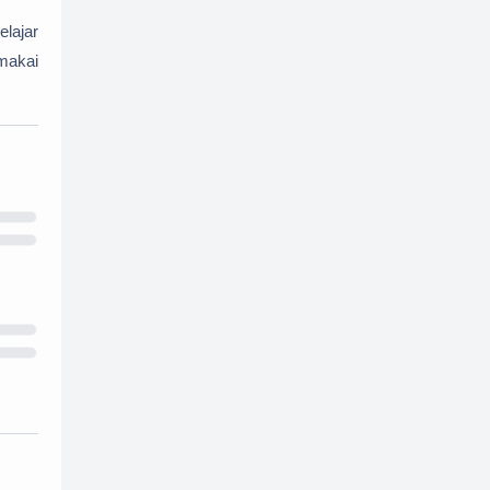
elajar
makai