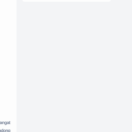
angat
ndong