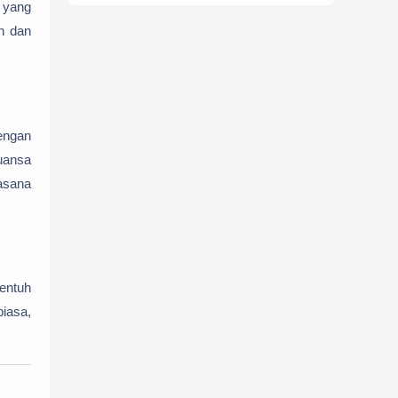
 yang
n dan
engan
uansa
asana
entuh
iasa,