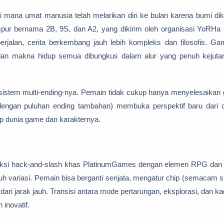
di mana umat manusia telah melarikan diri ke bulan karena bumi di
mpur bernama 2B, 9S, dan A2, yang dikirim oleh organisasi YoRHa 
rjalan, cerita berkembang jauh lebih kompleks dan filosofis. Gam
i, dan makna hidup semua dibungkus dalam alur yang penuh kejuta
 sistem multi-ending-nya. Pemain tidak cukup hanya menyelesaikan
, dengan puluhan ending tambahan) membuka perspektif baru dari c
p dunia game dan karakternya.
ksi hack-and-slash khas PlatinumGames dengan elemen RPG dan b
nuh variasi. Pemain bisa berganti senjata, mengatur chip (semacam 
ari jarak jauh. Transisi antara mode pertarungan, eksplorasi, dan k
inovatif.