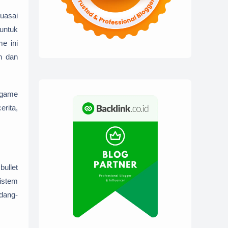
kuasai
untuk
e ini
n dan
 game
erita,
ullet
sistem
adang-