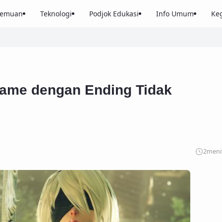
nemuan
Teknologi
Podjok Edukasi
Info Umum
Keg
Game dengan Ending Tidak
2
meni