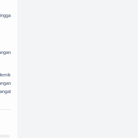
hingga
angan
demik
angan
angat