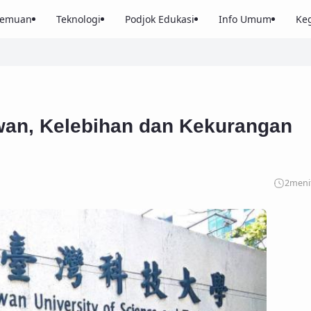
nemuan
Teknologi
Podjok Edukasi
Info Umum
Keg
wan, Kelebihan dan Kekurangan
2
meni