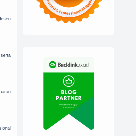
dosen
serta
luaran
ional