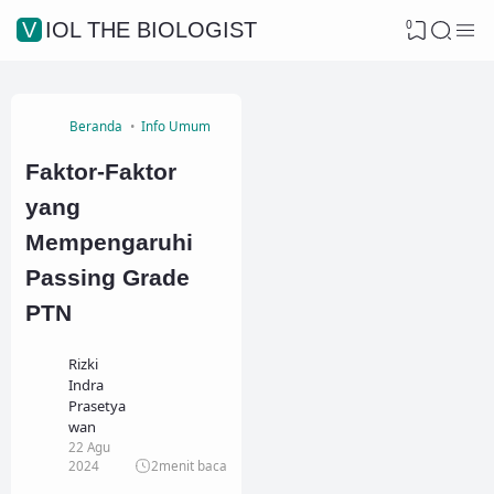
0
VIOL THE BIOLOGIST
Beranda
Info Umum
Faktor-Faktor
yang
Mempengaruhi
Passing Grade
PTN
Rizki
Indra
Prasetya
wan
22 Agu
2024
2
menit baca