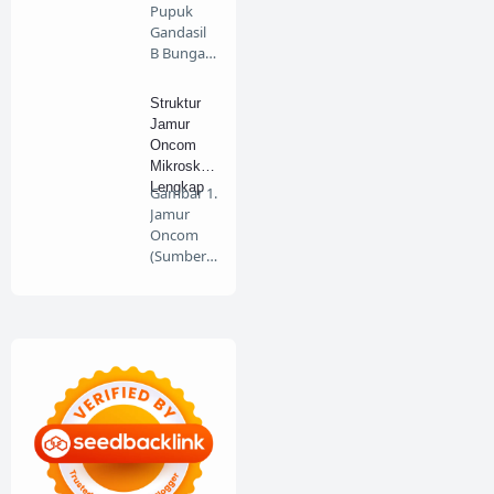
Pupuk
Gandasil
B Bunga
Dan Buah
100gr
Struktur
(Buk…
Jamur
Oncom
Mikroskop
Lengkap
Gambar 1.
Jamur
Oncom
(Sumber :
mudarwa
n.wordpr
es…